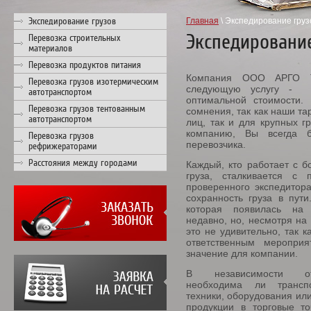
Экспедирование грузов
Главная
\ Экспедирование груз
Экспедирование
Перевозка строительных
материалов
Перевозка продуктов питания
Компания ООО АРГО Т
Перевозка грузов изотермическим
следующую услугу 
автотранспортом
оптимальной стоимости.
Перевозка грузов тентованным
сомнения, так как наши та
автотранспортом
лиц, так и для крупных 
компанию, Вы всегда б
Перевозка грузов
перевозчика.
рефрижераторами
Расстояния между городами
Каждый, кто работает с 
груза, сталкивается с 
проверенного экспедитора
сохранность груза в пути
которая появилась на 
недавно, но, несмотря на
это не удивительно, так к
ответственным мероприя
значение для компании.
В независимости 
необходима ли транспо
техники, оборудования или
продукции в торговые т