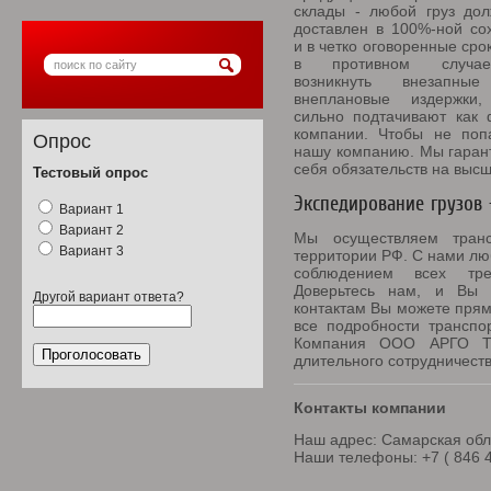
склады - любой груз до
доставлен в 100%-ной со
и в четко оговоренные срок
в противном случа
возникнуть внезапны
внеплановые издержки,
сильно подтачивают как 
компании. Чтобы не поп
Опрос
нашу компанию. Мы гаран
себя обязательств на выс
Тестовый опрос
Экспедирование грузов 
Вариант 1
Вариант 2
Мы осуществляем транс
Вариант 3
территории РФ. С нами люб
соблюдением всех тре
Доверьтесь нам, и Вы 
Другой вариант ответа?
контактам Вы можете прямо
все подробности транспор
Компания ООО АРГО ТЭ
длительного сотрудничеств
Контакты компании
Наш адрес: Самарская обла
Наши телефоны: +7 ( 846 